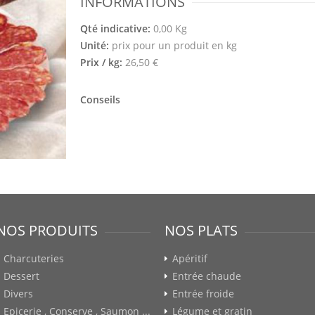
INFORMATIONS
Qté indicative:
0,00 Kg
Unité:
prix pour un produit en kg
Prix / kg:
26,50 €
Conseils
NOS PRODUITS
NOS PLATS
Charcuteries
Apéritif
Dessert
Entrée chaude
Divers
Entrée froide
Epicerie , Conserve , Saumon ...
Légume et gratin