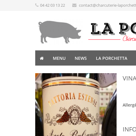
04 42 03 13 22
contact@charcuterie-laporchet
MENU
NEWS
LA PORCHETTA
VIN
Allerg
INF