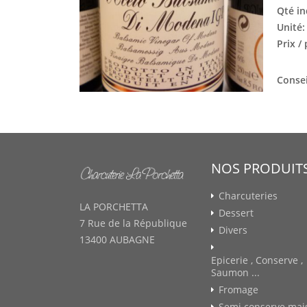
Qté in
Unité
Prix /
Consei
NOS PRODUIT
Charcuteries
LA PORCHETTA
Dessert
7 Rue de la République
Divers
13400 AUBAGNE
Epicerie , Conserve ,
Saumon ...
Fromage
Semi conserve mai