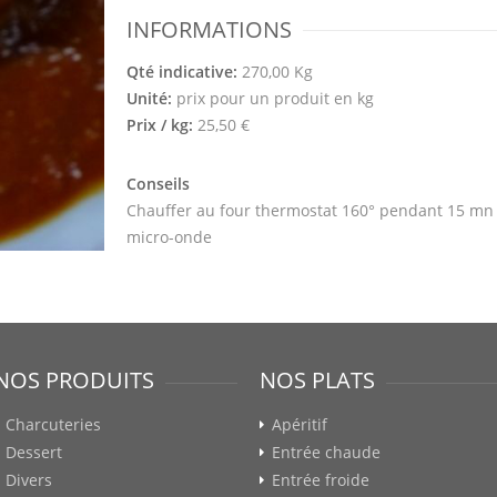
INFORMATIONS
Qté indicative:
270,00 Kg
Unité:
prix pour un produit en kg
Prix / kg:
25,50 €
Conseils
Chauffer au four thermostat 160° pendant 15 mn
micro-onde
NOS PRODUITS
NOS PLATS
Charcuteries
Apéritif
Dessert
Entrée chaude
Divers
Entrée froide