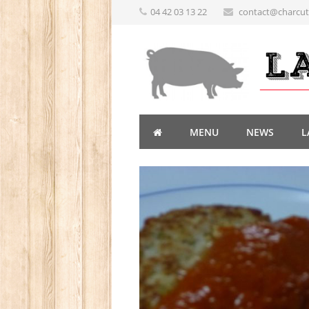
04 42 03 13 22
contact@charcute
MENU
NEWS
L