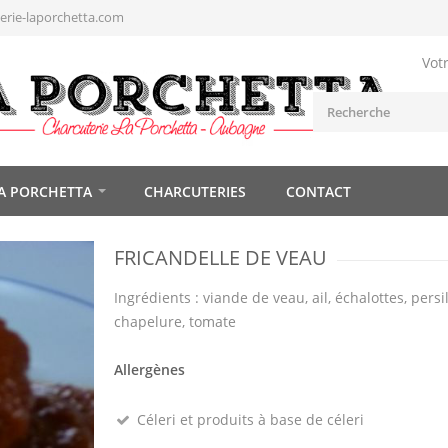
rie-laporchetta.com
Vot
A PORCHETTA
CHARCUTERIES
CONTACT
FRICANDELLE DE VEAU
Ingrédients : viande de veau, ail, échalottes, persi
chapelure, tomate
Allergènes
Céleri et produits à base de céleri