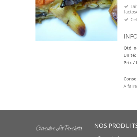
Lai
lactos
Cél
INF
Qté in
Unité
Prix /
Consei
À fair
NOS PRODUIT