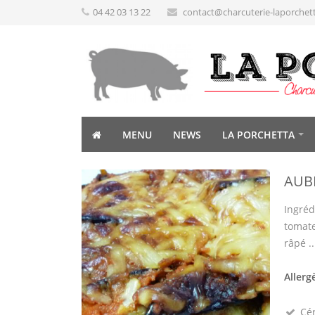
04 42 03 13 22
contact@charcuterie-laporchet
MENU
NEWS
LA PORCHETTA
AUB
Ingréd
tomate
râpé ..
Allerg
Cé