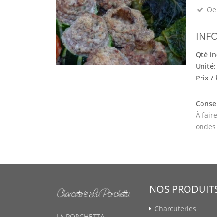
Oeu
INF
Qté in
Unité
Prix /
Consei
À fair
ondes
NOS PRODUIT
Charcuteries
LA PORCHETTA