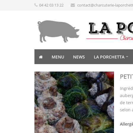
04 42 03 13 22
contact@charcuterie-laporchet
MENU
NEWS
LA PORCHETTA
PET
Ingréd
auberg
de terr
selon
Allerg