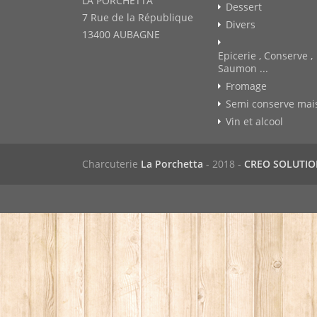
LA PORCHETTA
Dessert
7 Rue de la République
Divers
13400 AUBAGNE
Epicerie , Conserve ,
Saumon ...
Fromage
Semi conserve mai
Vin et alcool
Charcuterie
La Porchetta
- 2018 -
CREO SOLUTI