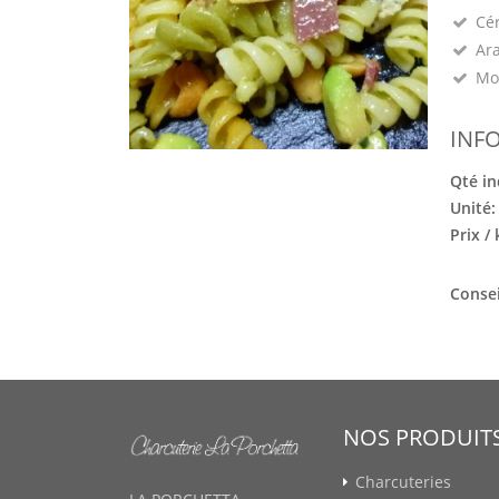
Cé
Ara
Mo
INF
Qté in
Unité
Prix /
Consei
NOS PRODUIT
Charcuteries