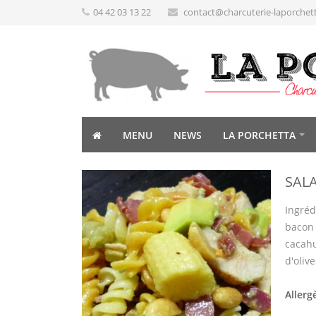
04 42 03 13 22
contact@charcuterie-laporchet
MENU
NEWS
LA PORCHETTA
SAL
Ingréd
bacon 
cacahuè
d'olive
Allerg