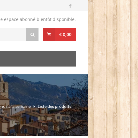
re espace abonné bientôt disponible.
€ 0,00
nus à la semaine
Liste des produits