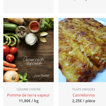
LÉGUME CUISINÉ
PLATS UNIQUES
Pomme de terre vapeur
Cannelonnis
11,80€ / kg
2,25€ / pièce