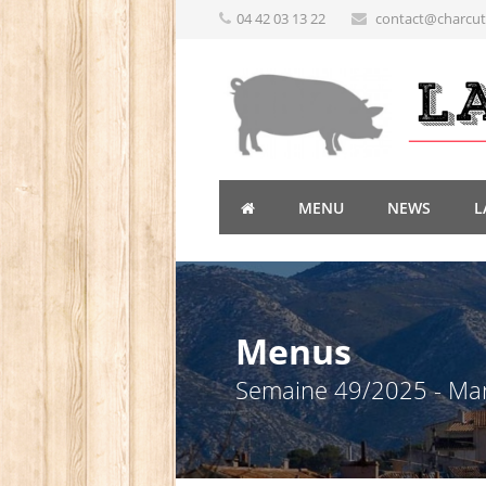
04 42 03 13 22
contact@charcute
MENU
NEWS
L
Menus
Semaine 49/2025 - Ma