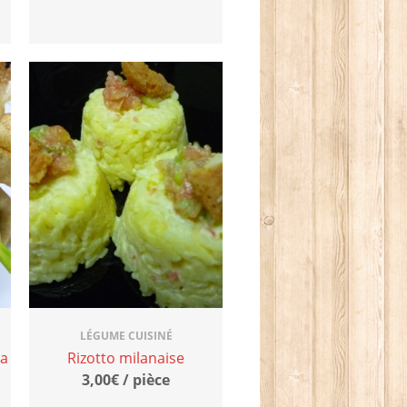
LÉGUME CUISINÉ
la
Rizotto milanaise
3,00€ / pièce