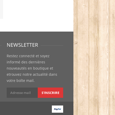
NEWSLETTER
Restez connecté et soyez
informé des dernières
nouveautés en boutique et
etrouvez notre actualité dans
votre boîte mail.
S'INSCRIRE