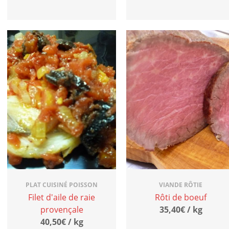
PLAT CUISINÉ POISSON
VIANDE RÔTIE
Filet d'aile de raie
Rôti de boeuf
provençale
35,40€ / kg
40,50€ / kg